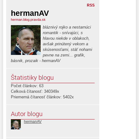
RSS
hermanAV
herman.blog.pravda.sk
bláznivý rojko a nestarnúci
romantik - snívajúci, s
hlavou niekde v oblakoch,
avšak prinútený vekom a
skúsenosťami, stáť nohami
pevne na zemi... grafik,
básnik, prozaik - hermanAV
Štatistiky blogu
Počet článkov: 63
Celková čítanosť: 340349x
Priemerná čítanosť článkov: 5402x
Autor blogu
hermanAV