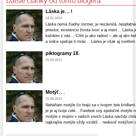
Ďalšie články od tohto blogera
Láska je. .. !
14.02.2014
Láska nemá žiadny rozmer, je nezávislá, neúplat
priestor, existenciu života tvorí a aj mení… Láska
každom z nás… Cítiš ju ako radosť – ale aj ako bol
a srdce spaľuje ti mráz… Láska je však aj svetlom 
piktogramy 18.
25.09.2013
Motýľ. . .
25.08.2013
Naháňam motýle čo hrajú sa v tvojom tele krídlami
je je aj tvoje celé… Farebné sny spoločné motýle n
motýle s mojimi v našich snoch Láska navždy chr
najkrajšie motýle vždy vznikli… nedovoľ motýľom od