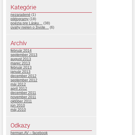
Kategórie
nezaradené
(1)
piktogramy
(18)
poézia pre Lásku…
(38)
úvahy nielen o živote…
(6)
Archív
február 2014
september 2013
august 2013
marec 2013
február 2013
január 2013
december 2012
september 2012
máj 2012
apríl 2012
december 2011
november 2011
október 2011
jún 2010
máj 2010
Odkazy
herman.AV – facebook