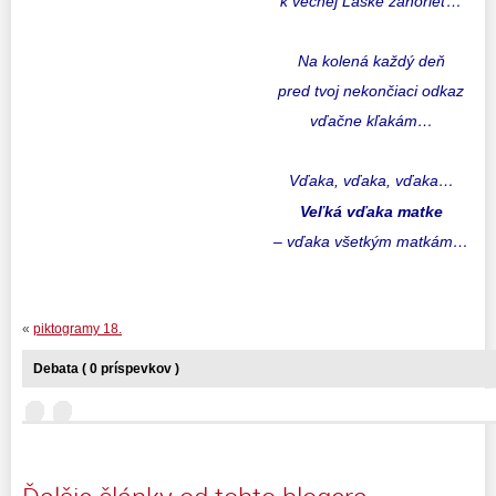
k večnej Láske zahorieť…
Na kolená každý deň
pred tvoj nekončiaci odkaz
vďačne kľakám…
Vďaka, vďaka, vďaka…
Veľká vďaka matke
– vďaka všetkým matkám…
«
piktogramy 18.
Debata ( 0 príspevkov )