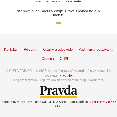
sledujte naše sociálne siete
stiahnite si aplikáciu a čítajte Pravdu pohodlne aj v
mobile
Kontakty
Reklama
Otázky a odpovede
Podmienky používania
Cookies
GDPR
© OUR MEDIA SR a. s. 2026. Autorské práva sú vyhradené a vykonáva ich
vydavateľ,
viac info
.
Blogovací systém Blog.Pravda.sk beží na technológií Wordpress.
Kompletný video servis pre OUR MEDIA SR a.s. zabezpečuje
ARBERTO GROUP
s.r.o.
.