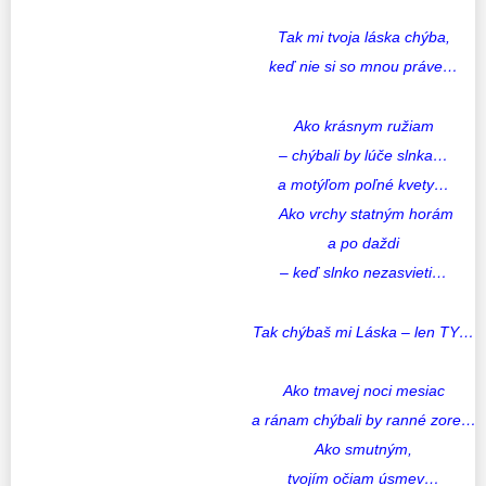
Tak mi tvoja láska chýba,
keď nie si so mnou práve…
Ako krásnym ružiam
– chýbali by lúče slnka…
a motýľom poľné kvety…
Ako vrchy statným horám
a po daždi
– keď slnko nezasvieti…
Tak chýbaš mi Láska – len TY…
Ako tmavej noci mesiac
a ránam chýbali by ranné zore…
Ako smutným,
tvojím očiam úsmev…