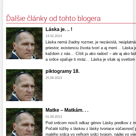
Ďalšie články od tohto blogera
Láska je. .. !
14.02.2014
Láska nemá žiadny rozmer, je nezávislá, neúplat
priestor, existenciu života tvorí a aj mení… Láska
každom z nás… Cítiš ju ako radosť – ale aj ako bol
a srdce spaľuje ti mráz… Láska je však aj svetlom 
piktogramy 18.
25.09.2013
Matke – Matkám. . .
01.09.2013
Pod srdcom nosíš odkaz génov Lásky predkov z m
Počaté túžby s láskou z lásky tvoriace súčasnosť 
malého srdca vo veľkom srdci tvojom, nádej vo vier