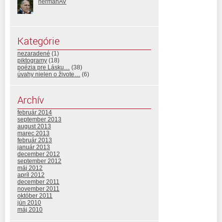
hermanAV
Kategórie
nezaradené
(1)
piktogramy
(18)
poézia pre Lásku…
(38)
úvahy nielen o živote…
(6)
Archív
február 2014
september 2013
august 2013
marec 2013
február 2013
január 2013
december 2012
september 2012
máj 2012
apríl 2012
december 2011
november 2011
október 2011
jún 2010
máj 2010