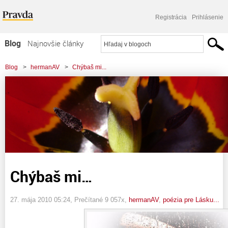
Registrácia
Prihlásenie
Blog
Najnovšie články
Najčítanejšie články
Blog
>
hermanAV
>
Chýbaš mi...
Najkomentovanejšie články
Zoznam blogov
Komerčné blogy
Chýbaš mi…
27. mája 2010 05:24
, Prečítané 9 057x,
hermanAV
,
poézia pre Lásku...