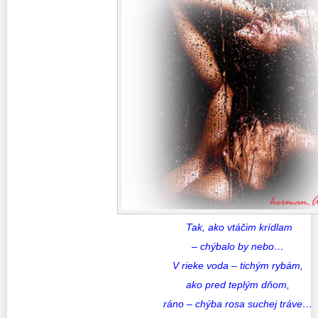
Tak, ako vtáčim krídlam
– chýbalo by nebo…
V rieke voda – tichým rybám,
ako pred teplým dňom,
ráno – chýba rosa suchej tráve…