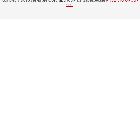
Kompletný video servis pre OUR MEDIA SR a.s. zabezpečuje
ARBERTO GROUP
s.r.o.
.