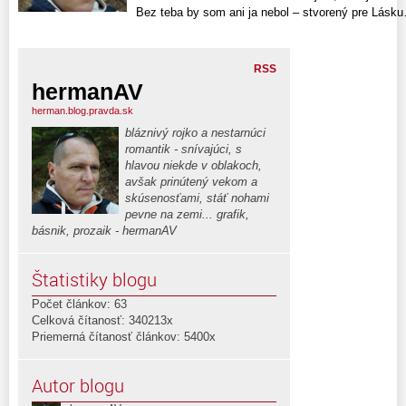
Bez teba by som ani ja nebol – stvorený pre Lásku
RSS
hermanAV
herman.blog.pravda.sk
bláznivý rojko a nestarnúci
romantik - snívajúci, s
hlavou niekde v oblakoch,
avšak prinútený vekom a
skúsenosťami, stáť nohami
pevne na zemi... grafik,
básnik, prozaik - hermanAV
Štatistiky blogu
Počet článkov: 63
Celková čítanosť: 340213x
Priemerná čítanosť článkov: 5400x
Autor blogu