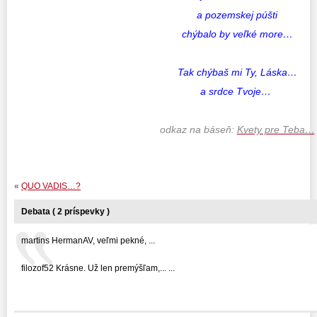
a pozemskej púšti
chýbalo by veľké more…
Tak chýbaš mi Ty, Láska…
a srdce Tvoje…
odkaz na báseň:
Kvety pre Teba…
«
QUO VADIS…?
Debata ( 2 príspevky )
martins HermanAV, veľmi pekné, ...
filozof52 Krásne. Už len premýšľam,... ...