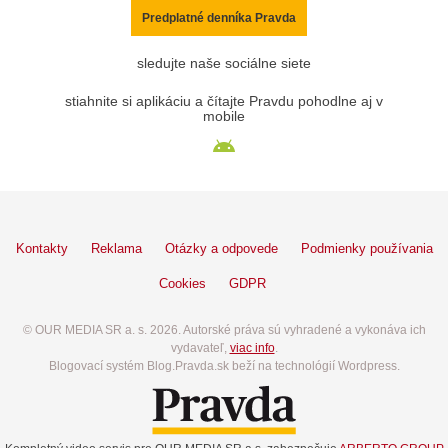
Predplatné denníka Pravda
sledujte naše sociálne siete
stiahnite si aplikáciu a čítajte Pravdu pohodlne aj v
mobile
Kontakty
Reklama
Otázky a odpovede
Podmienky používania
Cookies
GDPR
© OUR MEDIA SR a. s. 2026. Autorské práva sú vyhradené a vykonáva ich
vydavateľ,
viac info
.
Blogovací systém Blog.Pravda.sk beží na technológií Wordpress.