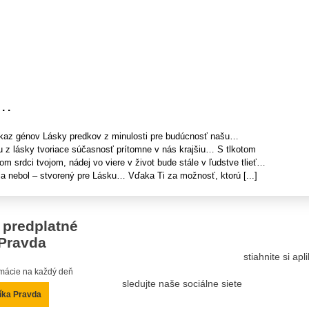
. .
kaz génov Lásky predkov z minulosti pre budúcnosť našu…
u z lásky tvoriace súčasnosť prítomne v nás krajšiu… S tlkotom
m srdci tvojom, nádej vo viere v život bude stále v ľudstve tlieť…
ja nebol – stvorený pre Lásku… Vďaka Ti za možnosť, ktorú [...]
 predplatné
Pravda
stiahnite si ap
ormácie na každý deň
sledujte naše sociálne siete
íka Pravda