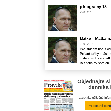
piktogramy 18.
25.09.2013
Matke – Matkám. 
01.09.2013
Pod srdcom nosíš od
Počaté túžby s lásko
malého srdca vo veľko
Bez teba by som ani 
Objednajte si
denníka 
a získajte užitočné inf
Predplatné denn