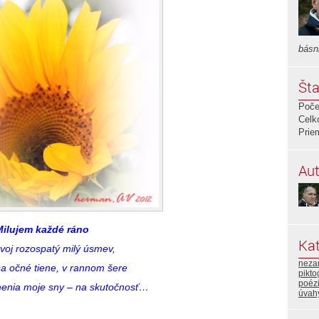
básn
Šta
Poče
Celk
Prie
Aut
Milujem každé ráno
Kat
tvoj rozospatý milý úsmev,
neza
a očné tiene, v rannom šere
pikt
poéz
enia moje sny – na skutočnosť…
úvahy