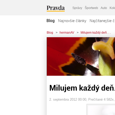
Správy
Športweb
Auto
Kok
Blog
Najnovšie články
Najčítanejšie č
Blog
>
hermanAV
>
Milujem každý deň. . .
Milujem každý deň. 
2. septembra 2012 00:00
, Prečítané 4 582x