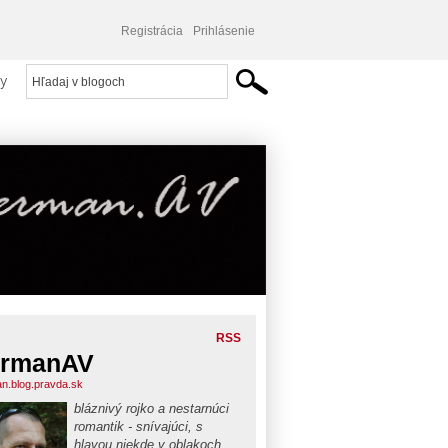
Registrácia
Prihlásenie
y
RSS
ermanAV
n.blog.pravda.sk
bláznivý rojko a nestarnúci
romantik - snívajúci, s
hlavou niekde v oblakoch,