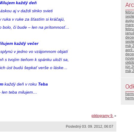
Milujem každý deň
Arc
áskou aj v daždi slnko svieti
febr
sept
 ruka v ruke za šťastím si kráčajú,
augu
mare
o bolo, či bude – len na prítomnosť…
febr
janu
dece
sept
ilujem každý večer
máj 
apríl
splynú v jedno vo vzájomnom objatí
dece
nove
ieň s tvojím tieňom k spánku uloží sa,
októ
jún 
jich úst budú šepkať verše o láske…
máj 
em
každý deň v roku
Teba
Od
– len teba milujem…
herm
herm
piktogramy 9.
»
Posledný 03. 09. 2012, 06:07