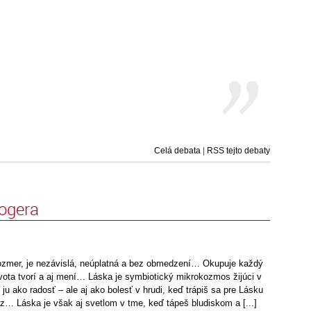
Celá debata
|
RSS tejto debaty
logera
ozmer, je nezávislá, neúplatná a bez obmedzení… Okupuje každý
života tvorí a aj mení… Láska je symbiotický mikrokozmos žijúci v
u ako radosť – ale aj ako bolesť v hrudi, keď trápiš sa pre Lásku
áz… Láska je však aj svetlom v tme, keď tápeš bludiskom a [...]