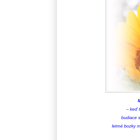
– keď 
budiace s
letmé bozky m