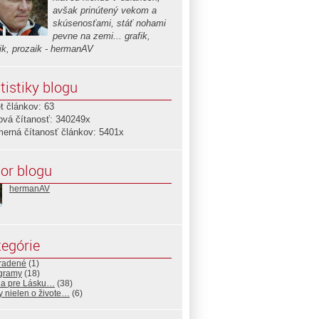
avšak prinútený vekom a
skúsenosťami, stáť nohami
pevne na zemi... grafik,
ik, prozaik - hermanAV
tistiky blogu
t článkov: 63
ová čítanosť: 340249x
merná čítanosť článkov: 5401x
or blogu
hermanAV
egórie
radené
(1)
ogramy
(18)
ia pre Lásku…
(38)
 nielen o živote…
(6)