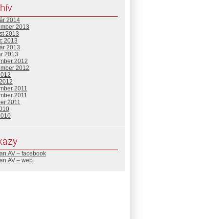
hív
uár 2014
ember 2013
st 2013
c 2013
uár 2013
ár 2013
mber 2012
ember 2012
2012
 2012
mber 2011
mber 2011
ber 2011
2010
2010
kazy
an.AV – facebook
an.AV – web