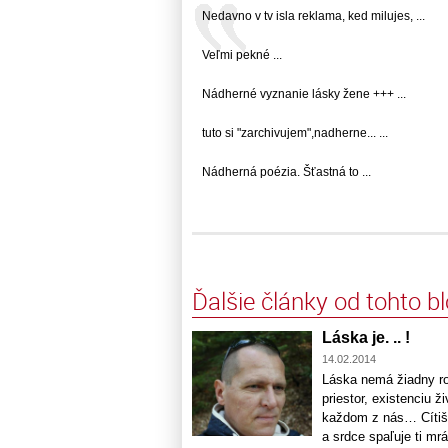
Nedavno v tv isla reklama, ked milujes, ...
Veľmi pekné ...
Nádherné vyznanie lásky žene +++ ...
tuto si "zarchivujem",nadherne... ...
Nádherná poézia. Šťastná to ...
Ďalšie články od tohto b
Láska je. .. !
14.02.2014
Láska nemá žiadny r
priestor, existenciu 
každom z nás… Cítiš j
a srdce spaľuje ti mr