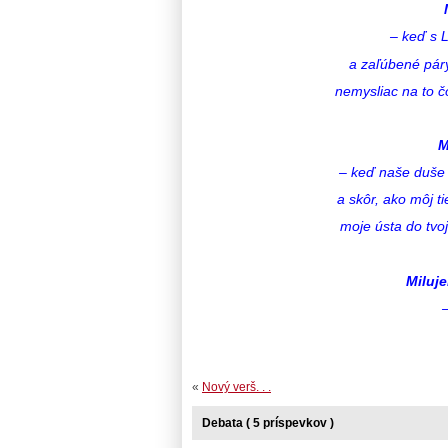
– keď s L
a zaľúbené páry
nemysliac na to č
M
– keď naše duše 
a skôr, ako môj t
moje ústa do tvo
Miluj
«
Nový verš. . .
Debata ( 5 príspevkov )