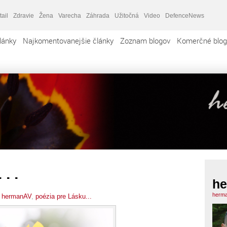
tail
Zdravie
Žena
Varecha
Záhrada
Užitočná
Video
DefenceNews
lánky
Najkomentovanejšie články
Zoznam blogov
Komerčné blog
. .
h
herma
,
hermanAV
,
poézia pre Lásku...